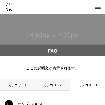
FAQ
ここに説明文が表示されます。
カテゴリー1
カテゴリー2
カテゴリー3
Q
サンプルFAQ4